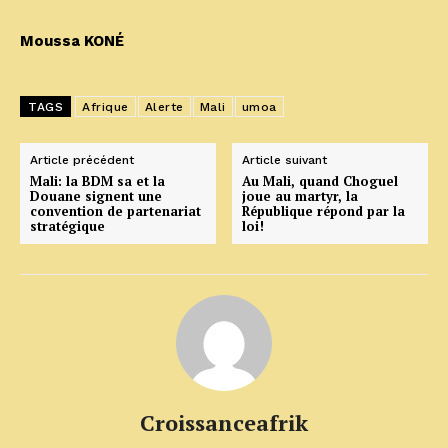
Moussa KONÉ
TAGS
Afrique
Alerte
Mali
umoa
Article précédent
Article suivant
Mali: la BDM sa et la
Au Mali, quand Choguel
Douane signent une
joue au martyr, la
convention de partenariat
République répond par la
stratégique
loi!
Croissanceafrik