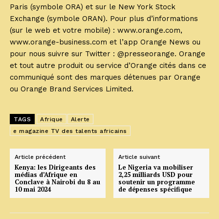
Paris (symbole ORA) et sur le New York Stock
Exchange (symbole ORAN). Pour plus d’informations
(sur le web et votre mobile) : www.orange.com,
www.orange-business.com et l’app Orange News ou
pour nous suivre sur Twitter : @presseorange. Orange
et tout autre produit ou service d’Orange cités dans ce
communiqué sont des marques détenues par Orange
ou Orange Brand Services Limited.
TAGS
Afrique
Alerte
e magazine TV des talents africains
Article précédent
Article suivant
Kenya: les Dirigeants des
Le Nigeria va mobiliser
médias d’Afrique en
2,25 milliards USD pour
Conclave à Nairobi du 8 au
soutenir un programme
10 mai 2024
de dépenses spécifique