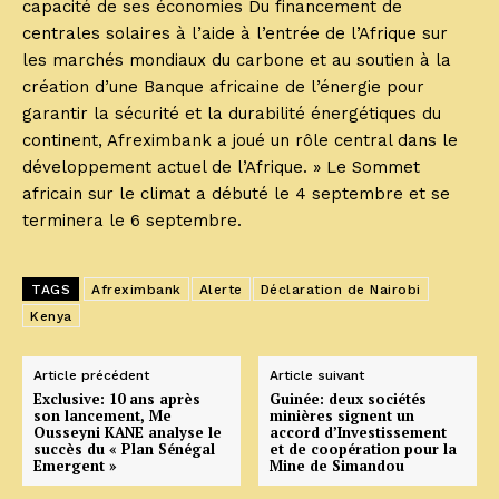
capacité de ses économies Du financement de
centrales solaires à l’aide à l’entrée de l’Afrique sur
les marchés mondiaux du carbone et au soutien à la
création d’une Banque africaine de l’énergie pour
garantir la sécurité et la durabilité énergétiques du
continent, Afreximbank a joué un rôle central dans le
développement actuel de l’Afrique. » Le Sommet
africain sur le climat a débuté le 4 septembre et se
terminera le 6 septembre.
TAGS
Afreximbank
Alerte
Déclaration de Nairobi
Kenya
Article précédent
Article suivant
Exclusive: 10 ans après
Guinée: deux sociétés
son lancement, Me
minières signent un
Ousseyni KANE analyse le
accord d’Investissement
succès du « Plan Sénégal
et de coopération pour la
Emergent »
Mine de Simandou