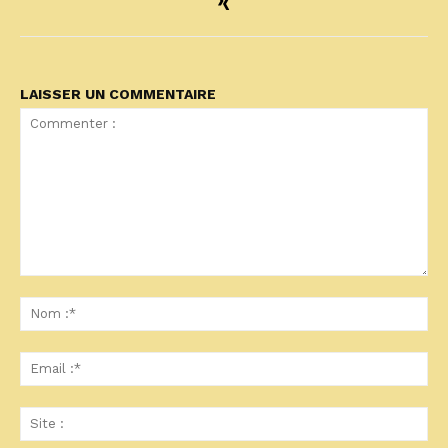
LAISSER UN COMMENTAIRE
Commenter
:
No
:*
Ema
:*
Sit
: