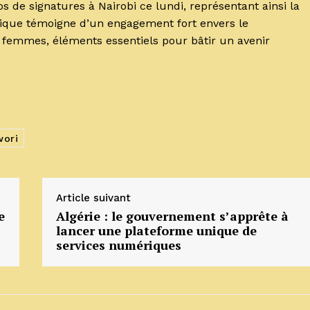
s de signatures à Nairobi ce lundi, représentant ainsi la
ique témoigne d’un engagement fort envers le
 femmes, éléments essentiels pour bâtir un avenir
wori
Article suivant
e
Algérie : le gouvernement s’apprête à
lancer une plateforme unique de
services numériques