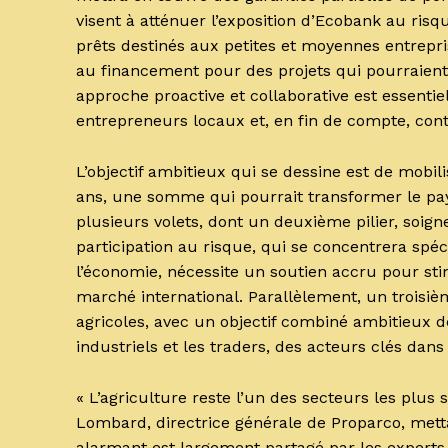
visent à atténuer l’exposition d’Ecobank au risq
prêts destinés aux petites et moyennes entreprise
au financement pour des projets qui pourraien
approche proactive et collaborative est essentie
entrepreneurs locaux et, en fin de compte, cont
L’objectif ambitieux qui se dessine est de mobil
ans, une somme qui pourrait transformer le pay
plusieurs volets, dont un deuxième pilier, soi
participation au risque, qui se concentrera spéc
l’économie, nécessite un soutien accru pour st
marché international. Parallèlement, un troisiè
agricoles, avec un objectif combiné ambitieux de 
industriels et les traders, des acteurs clés dans
« L’agriculture reste l’un des secteurs les plus
Lombard, directrice générale de Proparco, mett
alarmant est largement partagé par les experts e