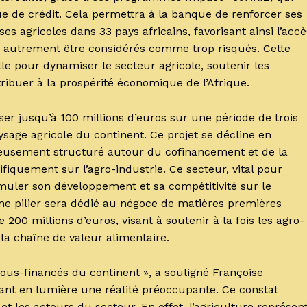
ue de crédit. Cela permettra à la banque de renforcer ses
s agricoles dans 33 pays africains, favorisant ainsi l’accè
t autrement être considérés comme trop risqués. Cette
lle pour dynamiser le secteur agricole, soutenir les
ribuer à la prospérité économique de l’Afrique.
iser jusqu’à 100 millions d’euros sur une période de trois
sage agricole du continent. Ce projet se décline en
gneusement structuré autour du cofinancement et de la
ifiquement sur l’agro-industrie. Ce secteur, vital pour
imuler son développement et sa compétitivité sur le
me pilier sera dédié au négoce de matières premières
200 millions d’euros, visant à soutenir à la fois les agro-
 la chaîne de valeur alimentaire.
 sous-financés du continent », a souligné Françoise
ant en lumière une réalité préoccupante. Ce constat
t les acteurs du secteur. En effet, l’agriculture représen