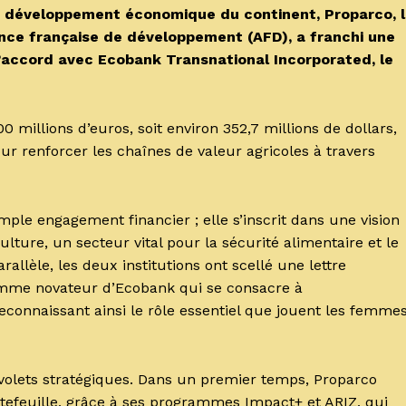
e développement économique du continent, Proparco, 
ence française de développement (AFD), a franchi une
d’accord avec Ecobank Transnational Incorporated, le
 millions d’euros, soit environ 352,7 millions de dollars,
ur renforcer les chaînes de valeur agricoles à travers
simple engagement financier ; elle s’inscrit dans une vision
ulture, un secteur vital pour la sécurité alimentaire et le
lèle, les deux institutions ont scellé une lettre
amme novateur d’Ecobank qui se consacre à
connaissant ainsi le rôle essentiel que jouent les femme
volets stratégiques. Dans un premier temps, Proparco
rtefeuille, grâce à ses programmes Impact+ et ARIZ, qui