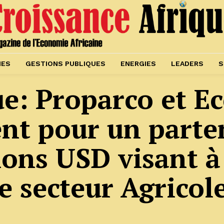
IES
GESTIONS PUBLIQUES
ENERGIES
LEADERS
S
ue: Proparco et E
ent pour un parte
ions USD visant à
le secteur Agricol