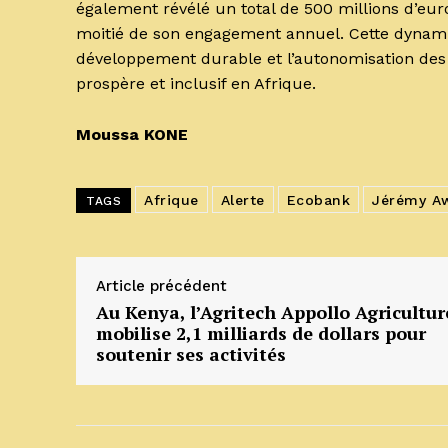
également révélé un total de 500 millions d’euro
moitié de son engagement annuel. Cette dynam
développement durable et l’autonomisation des
prospère et inclusif en Afrique.
Moussa KONE
Afrique
Alerte
Ecobank
Jérémy A
TAGS
Article précédent
Au Kenya, l’Agritech Appollo Agricultur
mobilise 2,1 milliards de dollars pour
soutenir ses activités