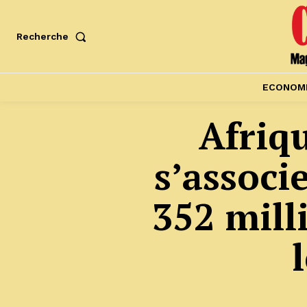
Recherche
ECONOM
Afriq
s’associ
352 mill