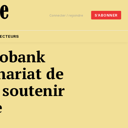
Connecter / rejoindre
S'ABONNER
ECTEURS
cobank
nariat de
 soutenir
e