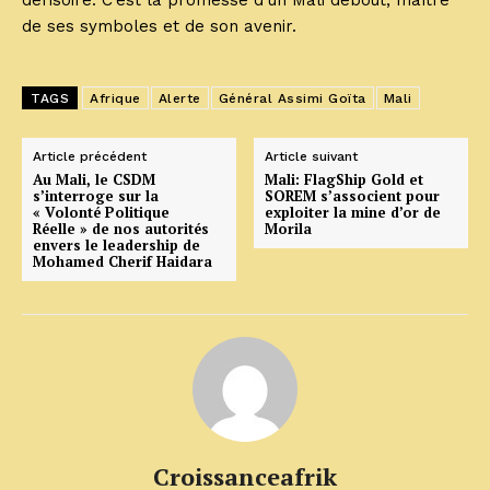
dérisoire. C’est la promesse d’un Mali debout, maître
de ses symboles et de son avenir.
TAGS
Afrique
Alerte
Général Assimi Goïta
Mali
Article précédent
Article suivant
Au Mali, le CSDM
Mali: FlagShip Gold et
s’interroge sur la
SOREM s’associent pour
« Volonté Politique
exploiter la mine d’or de
Réelle » de nos autorités
Morila
envers le leadership de
Mohamed Cherif Haidara
Croissanceafrik