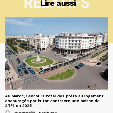
RELATIFS
Lire aussi
Au Maroc, l’encours total des prêts au logement
encouragés par l’État contracte une baisse de
2,7% en 2025
Croissanceafrik
-
6 Août 2026