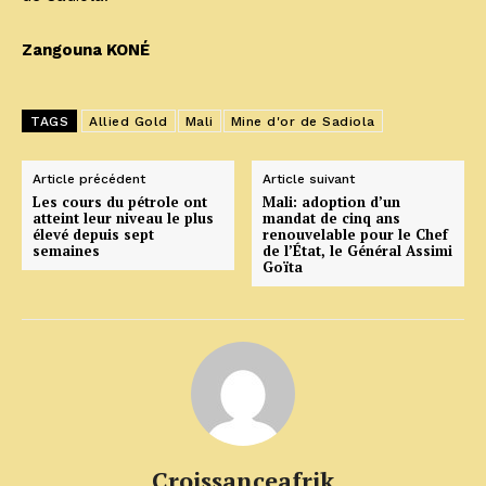
Zangouna KONÉ
TAGS
Allied Gold
Mali
Mine d'or de Sadiola
Article précédent
Article suivant
Les cours du pétrole ont
Mali: adoption d’un
atteint leur niveau le plus
mandat de cinq ans
élevé depuis sept
renouvelable pour le Chef
semaines
de l’État, le Général Assimi
Goïta
Croissanceafrik