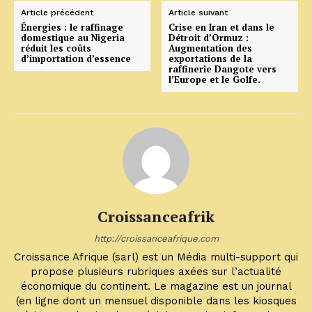
Article précédent
Article suivant
Énergies : le raffinage
Crise en Iran et dans le
domestique au Nigeria
Détroit d’Ormuz :
réduit les coûts
Augmentation des
d’importation d’essence
exportations de la
raffinerie Dangote vers
l’Europe et le Golfe.
Croissanceafrik
http://croissanceafrique.com
Croissance Afrique (sarl) est un Média multi-support qui
propose plusieurs rubriques axées sur l’actualité
économique du continent. Le magazine est un journal
(en ligne dont un mensuel disponible dans les kiosques