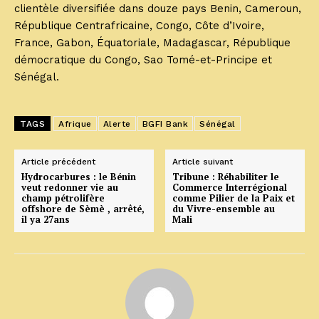
clientèle diversifiée dans douze pays Benin, Cameroun,
République Centrafricaine, Congo, Côte d’Ivoire,
France, Gabon, Équatoriale, Madagascar, République
démocratique du Congo, Sao Tomé-et-Principe et
Sénégal.
TAGS
Afrique
Alerte
BGFI Bank
Sénégal
Article précédent
Article suivant
Hydrocarbures : le Bénin
Tribune : Réhabiliter le
veut redonner vie au
Commerce Interrégional
champ pétrolifère
comme Pilier de la Paix et
offshore de Sèmè , arrêté,
du Vivre-ensemble au
il ya 27ans
Mali