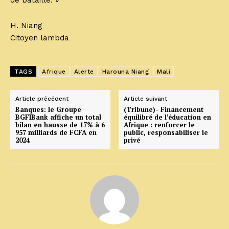
de bataille. »
H. Niang
Citoyen lambda
TAGS
Afrique
Alerte
Harouna Niang
Mali
Article précédent
Article suivant
Banques: le Groupe
(Tribune)- Financement
BGFIBank affiche un total
équilibré de l’éducation en
bilan en hausse de 17% à 6
Afrique : renforcer le
957 milliards de FCFA en
public, responsabiliser le
2024
privé