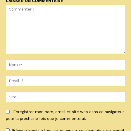
LAISSER UN COMMENTAIRE
Commenter
:
No
:*
Ema
:*
Sit
:
Enregistrer mon nom, email et site web dans ce navigateur
pour la prochaine fois que je commenterai.
Prévenez-moi de tous les nouveaux commentaires par e-mail.