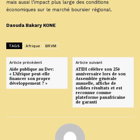
mais aussi l’impact plus large des conditions
économiques sur le marché boursier régional.
Daouda Bakary KONE
TAGS
Afrique
BRVM
Article précédent
Article suivant
Aide publique au Dev:
ATIDI célèbre son 25è
« L’Afrique peut-elle
anniversaire lors de son
financer son propre
Assemblée générale
développement ? »
annuelle, affiche de
solides résultats et est
reconnue comme
plateforme panafricaine
de garanti