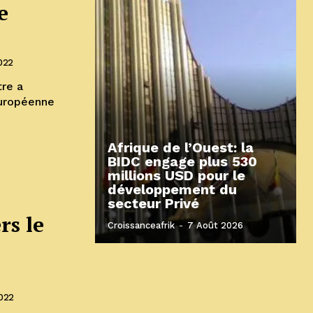
e
2022
re a
européenne
Afrique de l’Ouest: la
BIDC engage plus 530
millions USD pour le
développement du
secteur Privé
rs le
Croissanceafrik
-
7 Août 2026
2022