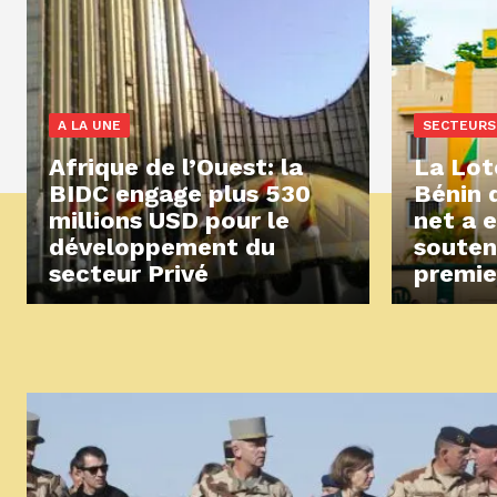
A LA UNE
SECTEURS
Afrique de l’Ouest: la
La Lot
BIDC engage plus 530
Bénin 
millions USD pour le
net a 
développement du
souten
secteur Privé
premie