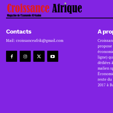
Contacts
A pro
Mail: croissanceafrik@gmail.com
Croissan
propose 
économiq
ligne) qu
dédiées à
malien s
Économiqu
reste du
2017 à B