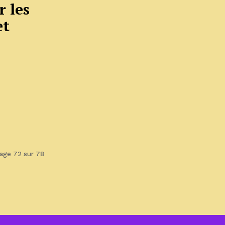
r les
et
age 72 sur 78