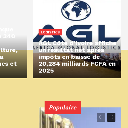
anque
LOGISTICS
e 340
AGL Côte d’Ivoire affiche
ulture,
un résultat net après
la
impôts en baisse de
nes et
20,284 milliards FCFA en
2025
Populaire