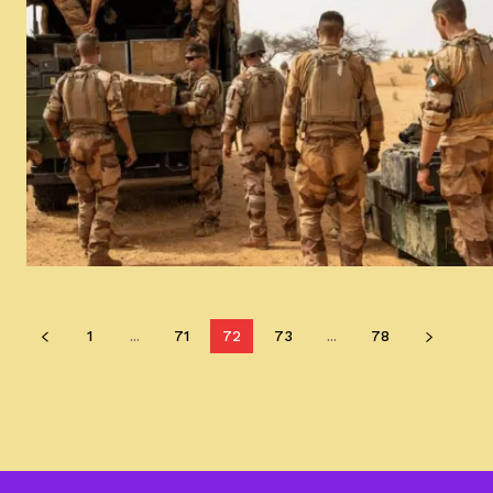
1
...
71
72
73
...
78