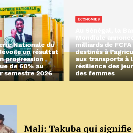
ECONOMIES
Au Sénégal, la B
Mondiale annonc
erie Nationale du
milliards de FCFA
dévoile un résultat
destinés à l’agric
en progression
aux transports à 
ue de 60% au
résilience des jeu
r semestre 2026
des femmes
Mali: Takuba qui signifie