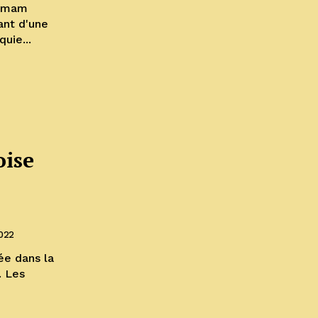
'Imam
ant d'une
uie...
oise
2022
. Les