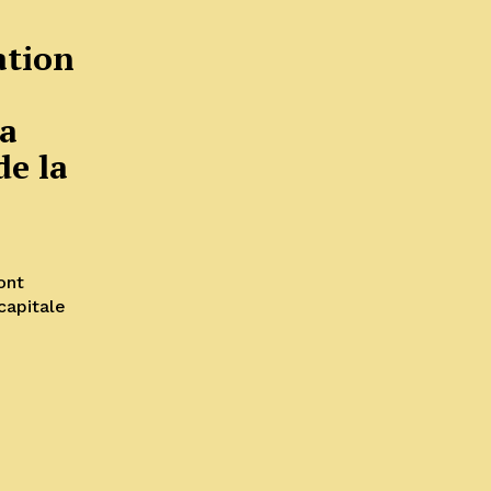
ation
la
de la
ont
capitale