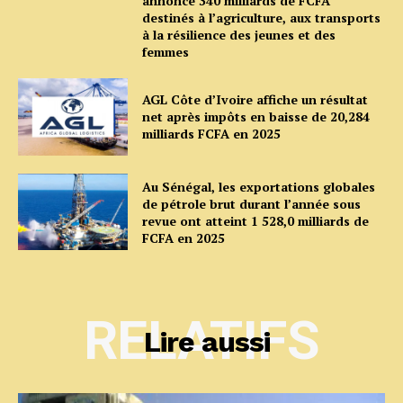
annonce 340 milliards de FCFA
destinés à l’agriculture, aux transports
à la résilience des jeunes et des
femmes
AGL Côte d’Ivoire affiche un résultat
net après impôts en baisse de 20,284
milliards FCFA en 2025
Au Sénégal, les exportations globales
de pétrole brut durant l’année sous
revue ont atteint 1 528,0 milliards de
FCFA en 2025
RELATIFS
Lire aussi