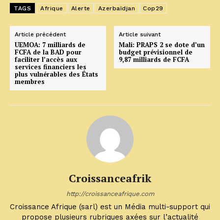
TAGS
Afrique
Alerte
Azerbaïdjan
Cop29
Article précédent
Article suivant
UEMOA: 7 milliards de
Mali: PRAPS 2 se dote d’un
FCFA de la BAD pour
budget prévisionnel de
faciliter l’accès aux
9,87 milliards de FCFA
services financiers les
plus vulnérables des États
membres
Croissanceafrik
http://croissanceafrique.com
Croissance Afrique (sarl) est un Média multi-support qui
propose plusieurs rubriques axées sur l’actualité