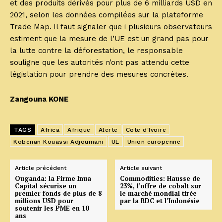
et des produits dérivés pour plus de 6 milliards USD en
2021, selon les données compilées sur la plateforme
Trade Map.
Il faut signaler que i plusieurs observateurs
estiment que la mesure de l’UE est un grand pas pour
la lutte contre la déforestation, le responsable
souligne que les autorités n’ont pas attendu cette
législation pour prendre des mesures concrètes.
Zangouna KONE
TAGS
Africa
Afrique
Alerte
Cote d'Ivoire
Kobenan Kouassi Adjoumani
UE
Union europenne
Article précédent
Article suivant
Ouganda: la Firme Inua
Commodities: Hausse de
Capital sécurise un
23%, l’offre de cobalt sur
premier fonds de plus de 8
le marché mondial tirée
millions USD pour
par la RDC et l’Indonésie
soutenir les PME en 10
ans