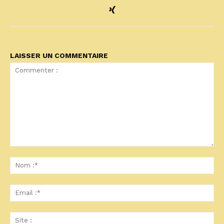
LAISSER UN COMMENTAIRE
Commenter
:
No
:*
Ema
:*
Sit