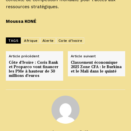
ressources stratégiques.
Moussa KONÉ
TAGS
Afrique
Alerte
Cote d'Ivoire
Article précédent
Article suivant
Côte d’Ivoire : Coris Bank
Classement économique
et Proparco vont financer
2025 Zone CFA : le Burkina
les PMe à hauteur de 30
et le Mali dans le quinté
millions d’euros