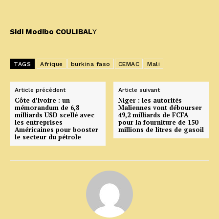
Sidi Modibo COULIBAL
Y
TAGS
Afrique
burkina faso
CEMAC
Mali
Article précédent
Article suivant
Côte d’Ivoire : un
Niger : les autorités
mémorandum de 6,8
Maliennes vont débourser
milliards USD scellé avec
49,2 milliards de FCFA
les entreprises
pour la fourniture de 150
Américaines pour booster
millions de litres de gasoil
le secteur du pétrole