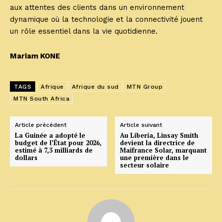
aux attentes des clients dans un environnement
dynamique où la technologie et la connectivité jouent
un rôle essentiel dans la vie quotidienne.
Mariam KONE
TAGS
Afrique
Afrique du sud
MTN Group
MTN South Africa
Article précédent
Article suivant
La Guinée a adopté le
Au Liberia, Linsay Smith
budget de l’État pour 2026,
devient la directrice de
estimé à 7,3 milliards de
Maifrance Solar, marquant
dollars
une première dans le
secteur solaire