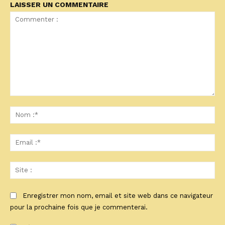
LAISSER UN COMMENTAIRE
Commenter
:
No
:*
Ema
:*
Sit
:
Enregistrer mon nom, email et site web dans ce navigateur
pour la prochaine fois que je commenterai.