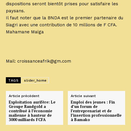
dispositions seront bientôt prises pour satisfaire les
paysans.
Il faut noter que la BNDA est le premier partenaire du
Siagri avec une contribution de 10 millions de F CFA.
Mahamane Maïga
Mail: croissanceafrik@gm.com
TAGS
slider_home
Article précédent
Article suivant
Exploitation aurifère: Le
Emploi des jeunes : Fin
Groupe Randgold a
d’un forum de
contribué à l’économie
l’entreprenariat et de
malienne à hauteur de
l’insertion professionnelle
3000 milliards FCFA
à Bamako