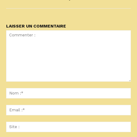
LAISSER UN COMMENTAIRE
Commenter
:
No
:*
Ema
:*
Sit
: