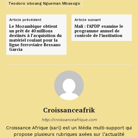
Teodoro oboang Ngueman Mbasogo
Article précédent
Article suivant
Le Mozambique obtient
Mali : l’APDP examine le
un prêt de 40 millions
programme annuel de
destinés à l’acquisition du
controle de l’institution
matériel roulant pour la
ligne ferroviaire Ressano
Garcia
Croissanceafrik
http://croissanceafrique.com
Croissance Afrique (sarl) est un Média multi-support qui
propose plusieurs rubriques axées sur l’actualité