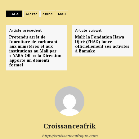
TAGS
Alerte
chine
Mali
Article précédent
Article suivant
Pretendu arrêt de
Mali: la Fondation Hawa
fourniture de carburant
Djiré (FHAD) lance
aux ministères et aux
officiellement ses activités
institutions au Mali par
à Bamako
« YARA OIL »: la Direction
apporte un démenti
formel
Croissanceafrik
http://croissanceafrique.com