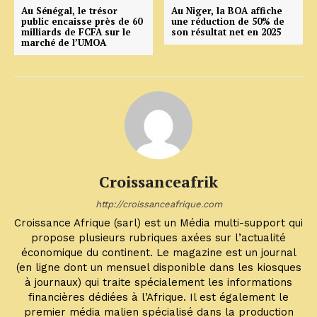
Au Sénégal, le trésor
Au Niger, la BOA affiche
public encaisse près de 60
une réduction de 50% de
milliards de FCFA sur le
son résultat net en 2025
marché de l’UMOA
Croissanceafrik
http://croissanceafrique.com
Croissance Afrique (sarl) est un Média multi-support qui
propose plusieurs rubriques axées sur l’actualité
économique du continent. Le magazine est un journal
(en ligne dont un mensuel disponible dans les kiosques
à journaux) qui traite spécialement les informations
financières dédiées à l’Afrique. Il est également le
premier média malien spécialisé dans la production