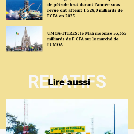
de pétrole brut durant l’année sous
revue ont atteint 1 528,0 milliards de
FCFA en 2025
UMOA-TITRES: le Mali mobilise 53,355
milliards de F CFA sur le marché de
l’UMOA
RELATIFS
Lire aussi