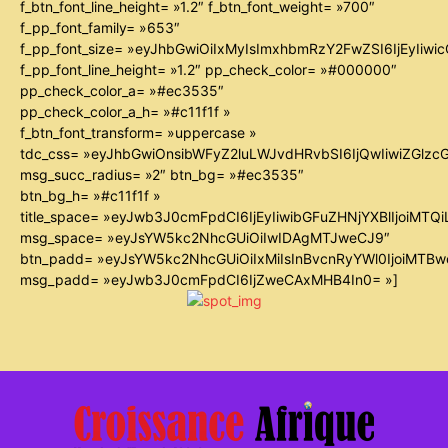
f_btn_font_line_height= »1.2″ f_btn_font_weight= »700″
f_pp_font_family= »653″
f_pp_font_size= »eyJhbGwiOiIxMyIsImxhbmRzY2FwZSI6IjEyIiw
f_pp_font_line_height= »1.2″ pp_check_color= »#000000″
pp_check_color_a= »#ec3535″
pp_check_color_a_h= »#c11f1f »
f_btn_font_transform= »uppercase »
tdc_css= »eyJhbGwiOnsibWFyZ2luLWJvdHRvbSI6IjQwIiwiZGl
msg_succ_radius= »2″ btn_bg= »#ec3535″
btn_bg_h= »#c11f1f »
title_space= »eyJwb3J0cmFpdCI6IjEyIiwibGFuZHNjYXBlIjoiMTQ
msg_space= »eyJsYW5kc2NhcGUiOiIwIDAgMTJweCJ9″
btn_padd= »eyJsYW5kc2NhcGUiOiIxMiIsInBvcnRyYWl0IjoiMTB
msg_padd= »eyJwb3J0cmFpdCI6IjZweCAxMHB4In0= »]