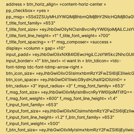
address » btn_horiz_align= »content-horiz-center »
pp_checkbox= »yes »
pp_msg= »SSd2ZSUyMHJlYWQlMjBhbmQlMjBhY2NlcHQlMjB0aG
f_title_font_family= »653″
f_title_font_size= »eyJhbGwiOiIyNCIsInBvcnRyYWl0IjoiMjAiLCJ
f_title_font_line_height= »1″ f_title_font_weight= »700″
f_title_font_spacing= »-1″ msg_composer= »success »
display= »column » gap= »10″
input_padd= »eyJhbGwiOiIxNXB4IDEwcHgiLCJsYW5kc2NhcGUiO
input_border= »1″ btn_text= »I want in » btn_tdicon= »tdc-
font-tdmp tdc-font-tdmp-arrow-right »
btn_icon_size= »eyJhbGwiOiIxOSIsImxhbmRzY2FwZSI6IjE3Iiwi
btn_icon_space= »eyJhbGwiOiI1IiwicG9ydHJhaXQiOiIzIn0= »
btn_radius= »3″ input_radius= »3″ f_msg_font_family= »653″
f_msg_font_size= »eyJhbGwiOiIxMyIsInBvcnRyYWl0IjoiMTIifQ== 
f_msg_font_weight= »600″ f_msg_font_line_height= »1.4″
f_input_font_family= »653″
f_input_font_size= »eyJhbGwiOiIxNCIsImxhbmRzY2FwZSI6IjEzIi
f_input_font_line_height= »1.2″ f_btn_font_family= »653″
f_input_font_weight= »500″
f_btn_font_size= »eyJhbGwiOiIxMyIsImxhbmRzY2FwZSI6IjEyIiw