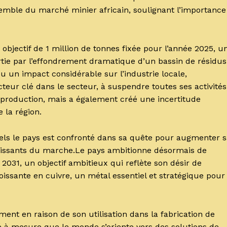
semble du marché minier africain, soulignant l’importance
 objectif de 1 million de tonnes fixée pour l’année 2025, u
rtie par l’effondrement dramatique d’un bassin de résidus
u un impact considérable sur l’industrie locale,
teur clé dans le secteur, à suspendre toutes ses activités
e production, mais a également créé une incertitude
la région.
uels le pays est confronté dans sa quête pour augmenter 
oissants du marche.Le pays ambitionne désormais de
 2031, un objectif ambitieux qui reflète son désir de
issante en cuivre, un métal essentiel et stratégique pour
nt en raison de son utilisation dans la fabrication de
é à mesure que le monde s’oriente vers des solutions de