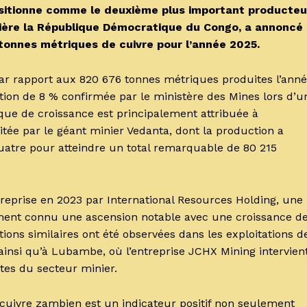
itionne comme le deuxième plus important producteu
errière la République Démocratique du Congo, a annoncé
tonnes métriques de cuivre pour l’année 2025.
par rapport aux 820 676 tonnes métriques produites l’ann
ion de 8 % confirmée par le ministère des Mines lors d’u
ue de croissance est principalement attribuée à
itée par le géant minier Vedanta, dont la production a
quatre pour atteindre un total remarquable de 80 215
reprise en 2023 par International Resources Holding, une
ement connu une ascension notable avec une croissance d
ons similaires ont été observées dans les exploitations d
insi qu’à Lubambe, où l’entreprise JCHX Mining intervient
tes du secteur minier.
cuivre zambien est un indicateur positif non seulement