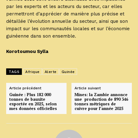
par les experts et les acteurs du secteur, car elles
permettront d’apprécier de manière plus précise et
détaillée l’évolution annuelle du secteur, ainsi que son
impact sur les communautés locales et sur l’économie
guinéenne dans son ensemble.
Korotoumou Sylla
TAGS
Afrique
Alerte
Guinée
Article précédent
Article suivant
Guinée : Plus 182 000
Mines: la Zambie annonce
tonnes de bauxite
une production de 890 346
exportée en 2025, selon
tonnes métriques de
mes données officielles
cuivre pour l’année 2025