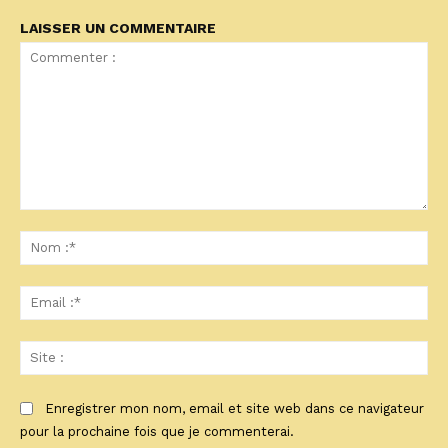
LAISSER UN COMMENTAIRE
Commenter
:
No
:*
Ema
:*
Sit
:
Enregistrer mon nom, email et site web dans ce navigateur
pour la prochaine fois que je commenterai.