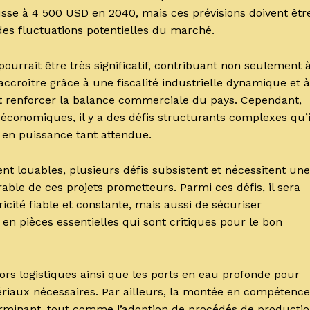
usse à 4 500 USD en 2040, mais ces prévisions doivent êtr
es fluctuations potentielles du marché.
 pourrait être très significatif, contribuant non seulement 
s accroître grâce à une fiscalité industrielle dynamique et à
nt renforcer la balance commerciale du pays. Cependant,
 économiques, il y a des défis structurants complexes qu’i
 en puissance tant attendue.
ient louables, plusieurs défis subsistent et nécessitent une
ble de ces projets prometteurs. Parmi ces défis, il sera
cité fiable et constante, mais aussi de sécuriser
en pièces essentielles qui sont critiques pour le bon
idors logistiques ainsi que les ports en eau profonde pour
ériaux nécessaires. Par ailleurs, la montée en compétenc
erminant, tout comme l’adoption de procédés de producti