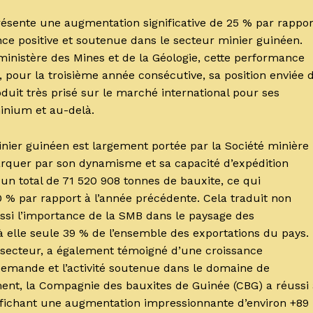
ésente une augmentation significative de 25 % par rappor
nce positive et soutenue dans le secteur minier guinéen.
e ministère des Mines et de la Géologie, cette performance
 pour la troisième année consécutive, sa position enviée 
uit très prisé sur le marché international pour ses
minium et au-delà.
ier guinéen est largement portée par la Société minière
arquer par son dynamisme et sa capacité d’expédition
é un total de 71 520 908 tonnes de bauxite, ce qui
 % par rapport à l’année précédente. Cela traduit non
ussi l’importance de la SMB dans le paysage des
 à elle seule 39 % de l’ensemble des exportations du pays.
 secteur, a également témoigné d’une croissance
 demande et l’activité soutenue dans le domaine de
ement, la Compagnie des bauxites de Guinée (CBG) a réussi
affichant une augmentation impressionnante d’environ +89