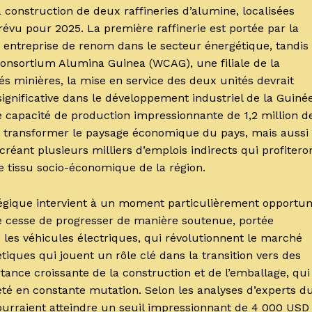
a construction de deux raffineries d’alumine, localisées
révu pour 2025. La première raffinerie est portée par la
 entreprise de renom dans le secteur énergétique, tandis
onsortium Alumina Guinea (WCAG), une filiale de la
és minières, la mise en service des deux unités devrait
significative dans le développement industriel de la Guinée
e capacité de production impressionnante de 1,2 million d
t transformer le paysage économique du pays, mais aussi
créant plusieurs milliers d’emplois indirects qui profitero
e tissu socio-économique de la région.
atégique intervient à un moment particulièrement opportun
 cesse de progresser de manière soutenue, portée
les véhicules électriques, qui révolutionnent le marché
tiques qui jouent un rôle clé dans la transition vers des
tance croissante de la construction et de l’emballage, qui
té en constante mutation. Selon les analyses d’experts d
 pourraient atteindre un seuil impressionnant de 4 000 USD