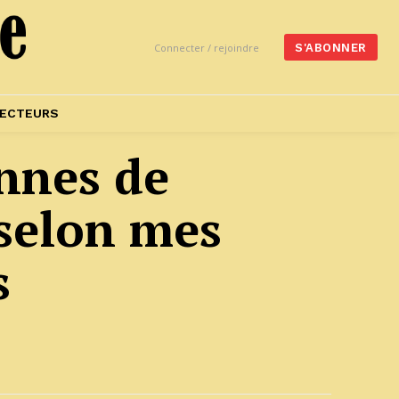
Connecter / rejoindre
S'ABONNER
ECTEURS
onnes de
 selon mes
es