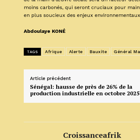
moins carbonés, qui seront cruciaux pour main
en plus soucieux des enjeux environnementaux
Abdoulaye KONÉ
Afrique
Alerte
Bauxite
Général M
TAGS
Article précédent
Sénégal: hausse de près de 26% de la
production industrielle en octobre 2025
Croissanceafrik