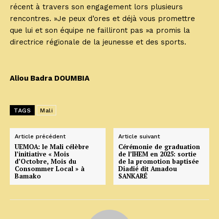
récent à travers son engagement lors plusieurs
rencontres. »Je peux d’ores et déjà vous promettre
que lui et son équipe ne failliront pas »a promis la
directrice régionale de la jeunesse et des sports.
Aliou Badra DOUMBIA
TAGS
Mali
Article précédent
Article suivant
UEMOA: le Mali célèbre
Cérémonie de graduation
l’initiative « Mois
de l’IHEM en 2025: sortie
d’Octobre, Mois du
de la promotion baptisée
Consommer Local » à
Diadié dit Amadou
Bamako
SANKARÉ