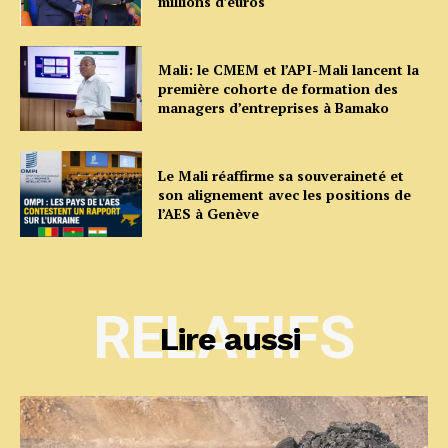
millions d’euros
Mali: le CMEM et l’API-Mali lancent la
première cohorte de formation des
managers d’entreprises à Bamako
Le Mali réaffirme sa souveraineté et
son alignement avec les positions de
l’AES à Genève
RELATIFS
Lire aussi