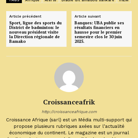
TAGS
Afrique
Alerte
Diadié dit amadou sankaré
IHEM
Article précédent
Article suivant
Sport, ligue des sports du
Banques: UBA publie ses
District de badminton: le
résultats financiers en
nouveau président visite
hausse pour le premier
la Direction régionale de
semestre clos le 30 juin
Bamako
2025.
Croissanceafrik
http://croissanceafrique.com
Croissance Afrique (sarl) est un Média multi-support qui
propose plusieurs rubriques axées sur l’actualité
économique du continent. Le magazine est un journal