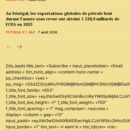
Au Sénégal, les exportations globales de pétrole brut
durant l’année sous revue ont atteint 1 528,0 milliards de
FCFA en 2025
PETROLE ET GAZ
7 août 2026
[tds_leads title_text= »Subscribe » input_placeholder= »Email
address » btn_horiz_align= »content-horiz-center »
pp_checkbox= »yes »
pp_msg= »SSd2ZSUyMHJlYWQlMjBhbmQlMjBhY2NlcHQlMjB0aG
f_title_font_family= »653″
f_title_font_size= »eyJhbGwiOiIyNCIsInBvcnRyYWl0IjoiMjAiLCJ
f_title_font_line_height= »1″ f_title_font_weight= »700″
f_title_font_spacing= »-1″ msg_composer= »success »
display= »column » gap= »10″
input_padd= »eyJhbGwiOiIxNXB4IDEwcHgiLCJsYW5kc2NhcGUiO
input_border= »1″ btn_text= »I want in » btn_tdicon= »tdc-