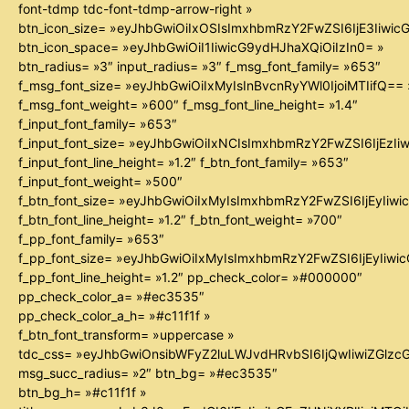
font-tdmp tdc-font-tdmp-arrow-right »
btn_icon_size= »eyJhbGwiOiIxOSIsImxhbmRzY2FwZSI6IjE3Iiwi
btn_icon_space= »eyJhbGwiOiI1IiwicG9ydHJhaXQiOiIzIn0= »
btn_radius= »3″ input_radius= »3″ f_msg_font_family= »653″
f_msg_font_size= »eyJhbGwiOiIxMyIsInBvcnRyYWl0IjoiMTIifQ== 
f_msg_font_weight= »600″ f_msg_font_line_height= »1.4″
f_input_font_family= »653″
f_input_font_size= »eyJhbGwiOiIxNCIsImxhbmRzY2FwZSI6IjEzIi
f_input_font_line_height= »1.2″ f_btn_font_family= »653″
f_input_font_weight= »500″
f_btn_font_size= »eyJhbGwiOiIxMyIsImxhbmRzY2FwZSI6IjEyIiw
f_btn_font_line_height= »1.2″ f_btn_font_weight= »700″
f_pp_font_family= »653″
f_pp_font_size= »eyJhbGwiOiIxMyIsImxhbmRzY2FwZSI6IjEyIiw
f_pp_font_line_height= »1.2″ pp_check_color= »#000000″
pp_check_color_a= »#ec3535″
pp_check_color_a_h= »#c11f1f »
f_btn_font_transform= »uppercase »
tdc_css= »eyJhbGwiOnsibWFyZ2luLWJvdHRvbSI6IjQwIiwiZGl
msg_succ_radius= »2″ btn_bg= »#ec3535″
btn_bg_h= »#c11f1f »