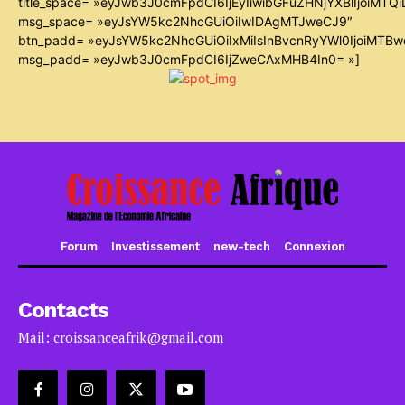
title_space= »eyJwb3J0cmFpdCI6IjEyIiwibGFuZHNjYXBlIjoiMTQ
msg_space= »eyJsYW5kc2NhcGUiOiIwIDAgMTJweCJ9″
btn_padd= »eyJsYW5kc2NhcGUiOiIxMiIsInBvcnRyYWl0IjoiMTB
msg_padd= »eyJwb3J0cmFpdCI6IjZweCAxMHB4In0= »]
Forum
Investissement
new-tech
Connexion
Contacts
Mail: croissanceafrik@gmail.com