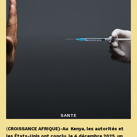
SANTE
(
CROISSANCE AFRIQUE)-Au Kenya, les autorités et
les États-Unis ont conclu, le 4 décembre 2025, un