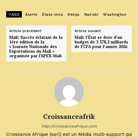
TAGS
Alerte
États-Unis
Kénya
Nairobi
Washington
Article précédent
Article suivant
Mali: Succès éclatant de la
Mali: l’État se dote d’un
1ère édition de la
budget de 3 578,2 milliards
« Journée Nationale des
de FCFA pour l’année 2026
Exportations du Mali »
organisée par l’APEX-Mali
Croissanceafrik
http://croissanceafrique.com
Croissance Afrique (sarl) est un Média multi-support qui