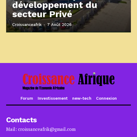
développement du
secteur Privé
Croissanceafrik
-
7 Août 2026
Forum
Investissement
new-tech
Connexion
Contacts
Mail: croissanceafrik@gmail.com