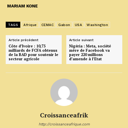
MARIAM KONE
TAGS
Afrique
CEMAC
Gabon
USA
Washington
Article précédent
Article suivant
Côte d’Ivoire : 10,73
Nigéria : Meta, société
milliards de FCFA obtenus
mère de Facebook va
de la BAD pour soutenir le
payer 220 millions
secteur agricole
d’amende à l’Etat
Croissanceafrik
http://croissanceafrique.com