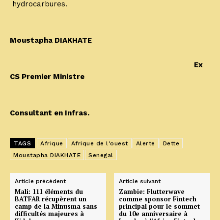
hydrocarbures.
Moustapha DIAKHATE
Ex
CS Premier Ministre
Consultant en Infras.
TAGS
Afrique
Afrique de l'ouest
Alerte
Dette
Moustapha DIAKHATE
Senegal
Article précédent
Article suivant
Mali: 111 éléments du
Zambie: Flutterwave
BATFAR récupèrent un
comme sponsor Fintech
camp de la Minusma sans
principal pour le sommet
difficultés majeures à
du 10e anniversaire à