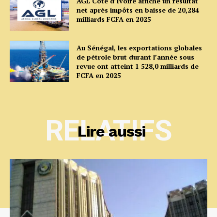
AGL Côte d’Ivoire affiche un résultat
net après impôts en baisse de 20,284
milliards FCFA en 2025
Au Sénégal, les exportations globales
de pétrole brut durant l’année sous
revue ont atteint 1 528,0 milliards de
FCFA en 2025
RELATIFS
Lire aussi