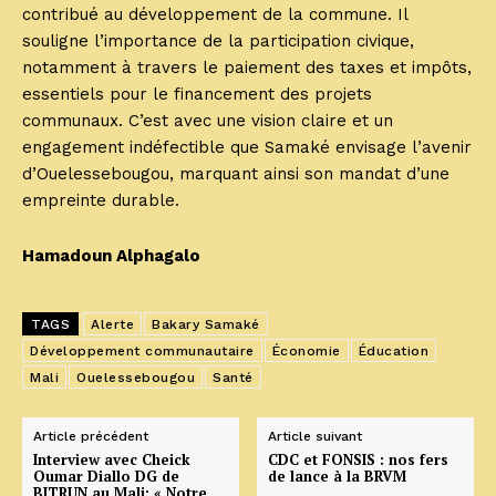
contribué au développement de la commune. Il
souligne l’importance de la participation civique,
notamment à travers le paiement des taxes et impôts,
essentiels pour le financement des projets
communaux. C’est avec une vision claire et un
engagement indéfectible que Samaké envisage l’avenir
d’Ouelessebougou, marquant ainsi son mandat d’une
empreinte durable.
Hamadoun Alphagalo
TAGS
Alerte
Bakary Samaké
Développement communautaire
Économie
Éducation
Mali
Ouelessebougou
Santé
Article précédent
Article suivant
Interview avec Cheick
CDC et FONSIS : nos fers
Oumar Diallo DG de
de lance à la BRVM
BITRUN au Mali: « Notre