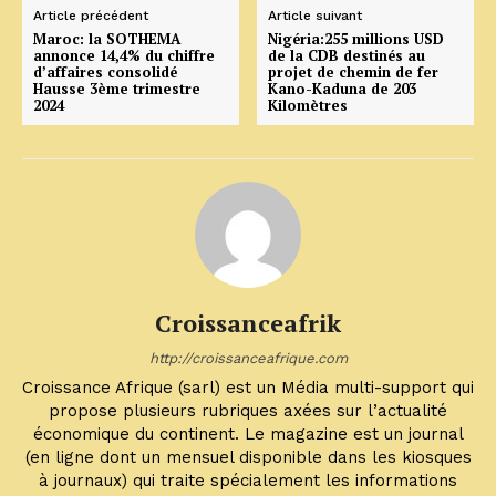
Article précédent
Article suivant
Maroc: la SOTHEMA
Nigéria:255 millions USD
annonce 14,4% du chiffre
de la CDB destinés au
d’affaires consolidé
projet de chemin de fer
Hausse 3ème trimestre
Kano-Kaduna de 203
2024
Kilomètres
Croissanceafrik
http://croissanceafrique.com
Croissance Afrique (sarl) est un Média multi-support qui
propose plusieurs rubriques axées sur l’actualité
économique du continent. Le magazine est un journal
(en ligne dont un mensuel disponible dans les kiosques
à journaux) qui traite spécialement les informations