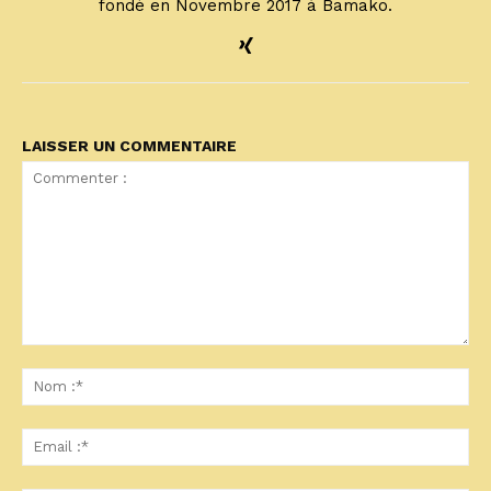
fondé en Novembre 2017 à Bamako.
LAISSER UN COMMENTAIRE
Commenter
:
No
:*
Ema
:*