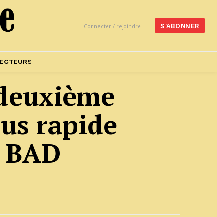
Connecter / rejoindre
S'ABONNER
ECTEURS
a deuxième
lus rapide
la BAD