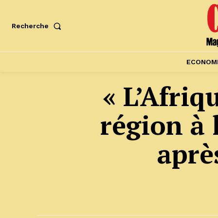
Recherche
ECONOM
« L’Afriq
région à 
après