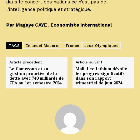
dans le concert des nations ce n’est pas de
l’intelligence politique et stratégique.
Par Magaye GAYE , Economiste International
TAGS
Emanuel Maccron
France
Jeux Olympiques
Article précédent
Article suivant
Le Cameroun et sa
Mali: Leo Lithium dévoile
gestion proactive de la
les progrès significatifs
dette avec 740 milliards de
dans son rapport
CFA au 1er semestre 2024
trimestriel de juin 2024