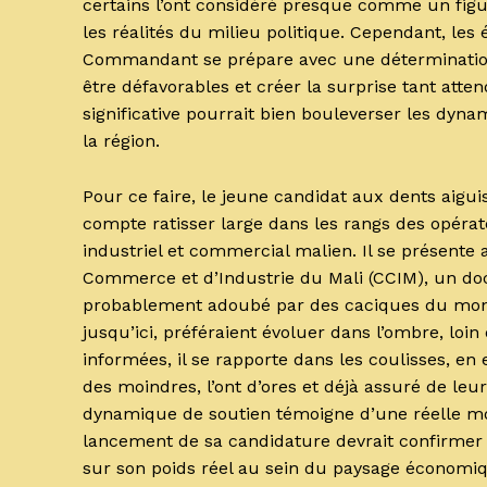
certains l’ont considéré presque comme un figu
les réalités du milieu politique. Cependant, le
Commandant se prépare avec une détermination 
être défavorables et créer la surprise tant att
significative pourrait bien bouleverser les dyna
la région.
Pour ce faire, le jeune candidat aux dents aigu
compte ratisser large dans les rangs des opérat
industriel et commercial malien. Il se présen
Commerce et d’Industrie du Mali (CCIM), un doc
probablement adoubé par des caciques du monde 
jusqu’ici, préféraient évoluer dans l’ombre, loi
informées, il se rapporte dans les coulisses, e
des moindres, l’ont d’ores et déjà assuré de leur
dynamique de soutien témoigne d’une réelle mo
lancement de sa candidature devrait confirmer o
sur son poids réel au sein du paysage économiq