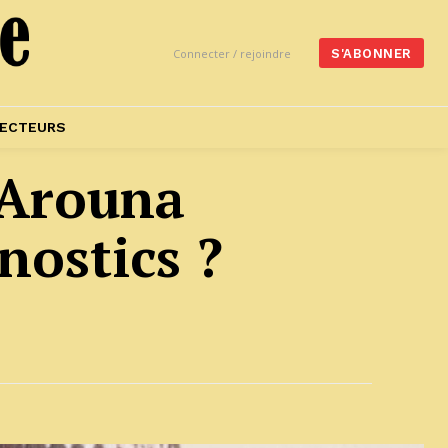
Connecter / rejoindre
S'ABONNER
ECTEURS
 Arouna
onostics ?