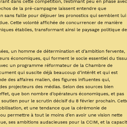
rant dans cette compétition, l’estimant peu en phase ave
s échos de la pré-campagne laissent entendre que
sans faille pour déjouer les pronostics qui semblent lui
endue. Cette volonté affichée de concurrencer de manière
miques établies, transformant ainsi le paysage politique de
isées, un homme de détermination et d’ambition fervente,
eurs économiques, qui forment le socle essentiel du tissu
te avec un programme réformateur de la Chambre de
ument qui suscite déjà beaucoup d’intérêt et qui est
des affaires malien, des figures influentes qui,
n des projecteurs des médias. Selon des sources bien
n effet, que bon nombre d’opérateurs économiques, et pas
 soutien pour le scrutin décisif du 8 février prochain. Cett
bilisation, et une tendance que la cérémonie de
u permettre à tout le moins d’en avoir une vision nette
ue, ses ambitions audacieuses pour la CCIM, et la capaci