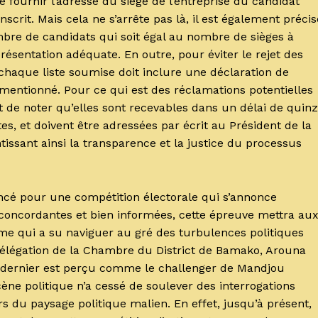
e fournir l’adresse du siège de l’entreprise du candidat
inscrit. Mais cela ne s’arrête pas là, il est également précis
bre de candidats qui soit égal au nombre de sièges à
résentation adéquate. En outre, pour éviter le rejet des
chaque liste soumise doit inclure une déclaration de
mentionné. Pour ce qui est des réclamations potentielles
t de noter qu’elles sont recevables dans un délai de quin
istes, et doivent être adressées par écrit au Président de la
issant ainsi la transparence et la justice du processus
ancé pour une compétition électorale qui s’annonce
 concordantes et bien informées, cette épreuve mettra au
mme qui a su naviguer au gré des turbulences politiques
a délégation de la Chambre du District de Bamako, Arouna
dernier est perçu comme le challenger de Mandjou
ène politique n’a cessé de soulever des interrogations
s du paysage politique malien. En effet, jusqu’à présent,