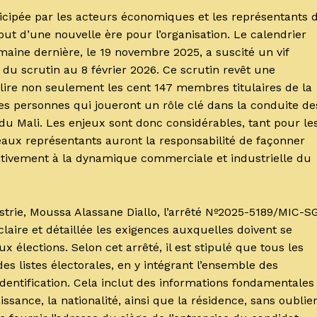
icipée par les acteurs économiques et les représentants 
ut d’une nouvelle ère pour l’organisation. Le calendrier
emaine dernière, le 19 novembre 2025, a suscité un vif
e du scrutin au 8 février 2026. Ce scrutin revêt une
élire non seulement les cent 147 membres titulaires de la
es personnes qui joueront un rôle clé dans la conduite de
u Mali. Les enjeux sont donc considérables, tant pour le
eaux représentants auront la responsabilité de façonner
cativement à la dynamique commerciale et industrielle du
trie, Moussa Alassane Diallo, l’arrêté Nº2025-5189/MIC-SG
aire et détaillée les exigences auxquelles doivent se
 élections. Selon cet arrêté, il est stipulé que tous les
s listes électorales, en y intégrant l’ensemble des
 identification. Cela inclut des informations fondamentales
issance, la nationalité, ainsi que la résidence, sans oublie