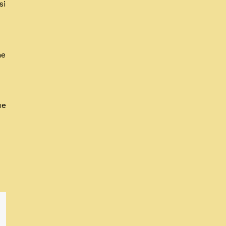
si
ne
ue