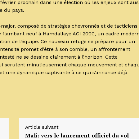
8 février prochain dans une élection où les enjeux sont aus
e du pays.
at-major, composé de stratèges chevronnés et de tacticiens
le flambant neuf à Hamdallaye ACI 2000, un cadre moder
ination de l’équipe. Ce nouveau refuge se prépare pour un
l’intensité promet d’être à son comble, un affrontement
testé ne se dessine clairement à l’horizon. Cette
, qui scrutent minutieusement chaque mouvement et chaq
 et une dynamique captivante à ce qui s’annonce déjà
Article suivant
Mali: vers le lancement officiel du vol