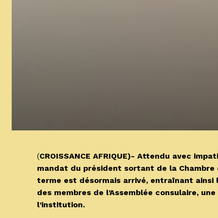
(
CROISSANCE AFRIQUE)- Attendu avec impatie
mandat du président sortant de la Chambre d
terme est désormais arrivé, entraînant ainsi 
des membres de l’Assemblée consulaire, une
l’institution.