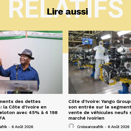
RELATIFS
Lire aussi
ents des dettes
Côte d’Ivoire: Yango Grou
: la Côte d’Ivoire en
son entrée sur le segment
eloton avec 45% à 4 198
vente de véhicules neufs s
CFA
marché Ivoirien
frik
-
6 Août 2026
Croissanceafrik
-
6 Août 2026