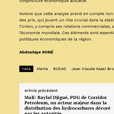
conjoncture économique actuelle.
Notons que cette analyse prend en compte non 
des prix, qui jouent un rôle crucial dans la sta
l’Union, y compris ses relations commerciales, 
l’économie mondiale. Ces éléments sont essenti
politiques économiques de la région.
Abdoulaye KONÉ
Alerte
BCEAO
Jean Claude Kassi Br
TAGS
Article précédent
Mali: Baylal Djigué, PDG de Corridor
Petroleum, un acteur majeur dans la
distribution des hydrocarbures décoré
par les autorités