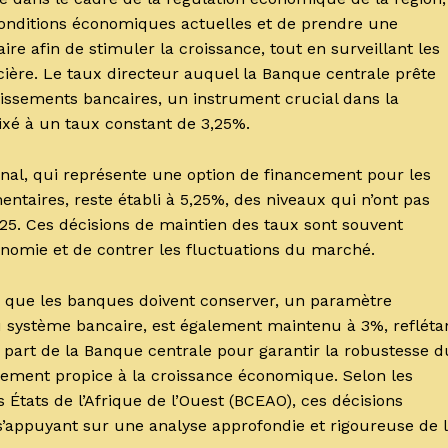
onditions économiques actuelles et de prendre une
re afin de stimuler la croissance, tout en surveillant les
ancière. Le taux directeur auquel la Banque centrale prête
lissements bancaires, un instrument crucial dans la
fixé à un taux constant de 3,25%.
inal, qui représente une option de financement pour les
ntaires, reste établi à 5,25%, des niveaux qui n’ont pas
025. Ces décisions de maintien des taux sont souvent
onomie et de contrer les fluctuations du marché.
res que les banques doivent conserver, un paramètre
 du système bancaire, est également maintenu à 3%, refléta
 part de la Banque centrale pour garantir la robustesse d
nnement propice à la croissance économique. Selon les
États de l’Afrique de l’Ouest (BCEAO), ces décisions
s’appuyant sur une analyse approfondie et rigoureuse de 