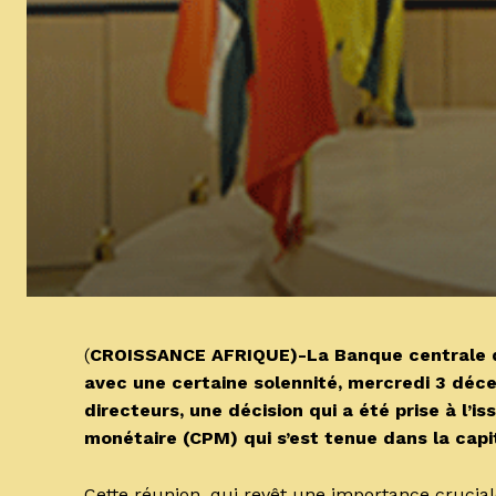
(
CROISSANCE AFRIQUE)-La Banque centrale de
avec une certaine solennité, mercredi 3 déce
directeurs, une décision qui a été prise à l’i
monétaire (CPM) qui s’est tenue dans la capi
Cette réunion, qui revêt une importance crucial