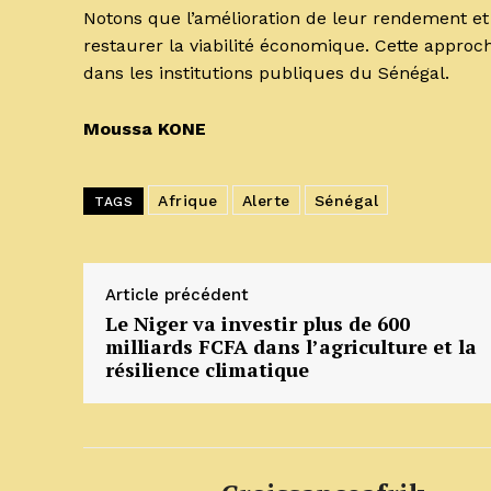
Notons que l’amélioration de leur rendement et 
restaurer la viabilité économique. Cette approc
dans les institutions publiques du Sénégal.
Moussa KONE
Afrique
Alerte
Sénégal
TAGS
Article précédent
Le Niger va investir plus de 600
milliards FCFA dans l’agriculture et la
résilience climatique