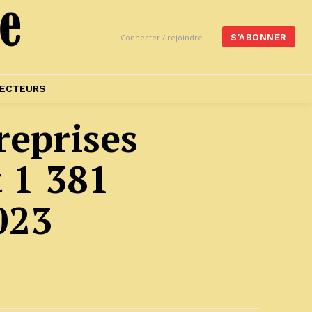
Connecter / rejoindre
S'ABONNER
ECTEURS
reprises
 1 381
023