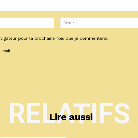
Email
:*
vigateur pour la prochaine fois que je commenterai.
-mail.
RELATIFS
Lire aussi