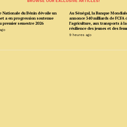
BROWSE OUR EXCLUSIVE ARTICLES!
e Nationale du Bénin dévoile un
Au Sénégal, la Banque Mondial
net a en progression soutenue
annonce 340 milliards de FCFA d
u premier semestre 2026
l’agriculture, aux transports à la
résilience des jeunes et des fe
ago
9 heures ago