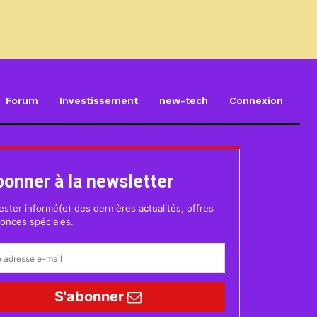
Forum
Investissement
new-tech
Connexion
bonner à la newsletter
ester informé(e) des dernières actualités, offres
onces spéciales.
S'abonner