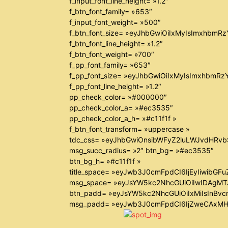
f_input_font_line_height= »1.2″
f_btn_font_family= »653″
f_input_font_weight= »500″
f_btn_font_size= »eyJhbGwiOiIxMyIsImxhbmR
f_btn_font_line_height= »1.2″
f_btn_font_weight= »700″
f_pp_font_family= »653″
f_pp_font_size= »eyJhbGwiOiIxMyIsImxhbmRz
f_pp_font_line_height= »1.2″
pp_check_color= »#000000″
pp_check_color_a= »#ec3535″
pp_check_color_a_h= »#c11f1f »
f_btn_font_transform= »uppercase »
tdc_css= »eyJhbGwiOnsibWFyZ2luLWJvdHRv
msg_succ_radius= »2″ btn_bg= »#ec3535″
btn_bg_h= »#c11f1f »
title_space= »eyJwb3J0cmFpdCI6IjEyIiwibGF
msg_space= »eyJsYW5kc2NhcGUiOiIwIDAgM
btn_padd= »eyJsYW5kc2NhcGUiOiIxMiIsInBvc
msg_padd= »eyJwb3J0cmFpdCI6IjZweCAxMH