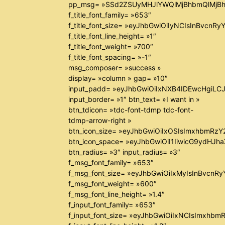
pp_msg= »SSd2ZSUyMHJlYWQlMjBhbmQlMjBh
f_title_font_family= »653″
f_title_font_size= »eyJhbGwiOiIyNCIsInBvcnR
f_title_font_line_height= »1″
f_title_font_weight= »700″
f_title_font_spacing= »-1″
msg_composer= »success »
display= »column » gap= »10″
input_padd= »eyJhbGwiOiIxNXB4IDEwcHgiLC
input_border= »1″ btn_text= »I want in »
btn_tdicon= »tdc-font-tdmp tdc-font-
tdmp-arrow-right »
btn_icon_size= »eyJhbGwiOiIxOSIsImxhbmRzY
btn_icon_space= »eyJhbGwiOiI1IiwicG9ydHJha
btn_radius= »3″ input_radius= »3″
f_msg_font_family= »653″
f_msg_font_size= »eyJhbGwiOiIxMyIsInBvcnRyY
f_msg_font_weight= »600″
f_msg_font_line_height= »1.4″
f_input_font_family= »653″
f_input_font_size= »eyJhbGwiOiIxNCIsImxhbm