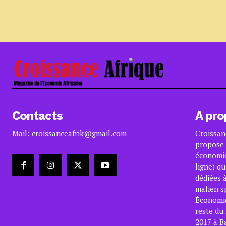
Contacts
A pro
Mail: croissanceafrik@gmail.com
Croissan
propose 
économiq
ligne) qu
dédiées à
malien s
Économiqu
reste du
2017 à B