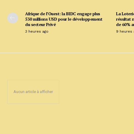
Afrique de l’Ouest: la BIDC engage plus
La Loteri
530 millions USD pour le développement
résultat 
du secteur Privé
de 60% a
3 heures ago
9 heures 
Aucun article à afficher