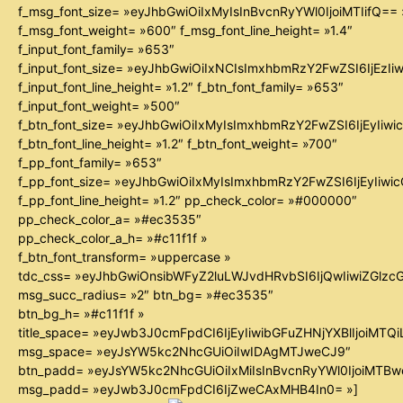
f_msg_font_size= »eyJhbGwiOiIxMyIsInBvcnRyYWl0IjoiMTIifQ== 
f_msg_font_weight= »600″ f_msg_font_line_height= »1.4″
f_input_font_family= »653″
f_input_font_size= »eyJhbGwiOiIxNCIsImxhbmRzY2FwZSI6IjEzIi
f_input_font_line_height= »1.2″ f_btn_font_family= »653″
f_input_font_weight= »500″
f_btn_font_size= »eyJhbGwiOiIxMyIsImxhbmRzY2FwZSI6IjEyIiw
f_btn_font_line_height= »1.2″ f_btn_font_weight= »700″
f_pp_font_family= »653″
f_pp_font_size= »eyJhbGwiOiIxMyIsImxhbmRzY2FwZSI6IjEyIiw
f_pp_font_line_height= »1.2″ pp_check_color= »#000000″
pp_check_color_a= »#ec3535″
pp_check_color_a_h= »#c11f1f »
f_btn_font_transform= »uppercase »
tdc_css= »eyJhbGwiOnsibWFyZ2luLWJvdHRvbSI6IjQwIiwiZGl
msg_succ_radius= »2″ btn_bg= »#ec3535″
btn_bg_h= »#c11f1f »
title_space= »eyJwb3J0cmFpdCI6IjEyIiwibGFuZHNjYXBlIjoiMTQ
msg_space= »eyJsYW5kc2NhcGUiOiIwIDAgMTJweCJ9″
btn_padd= »eyJsYW5kc2NhcGUiOiIxMiIsInBvcnRyYWl0IjoiMTB
msg_padd= »eyJwb3J0cmFpdCI6IjZweCAxMHB4In0= »]