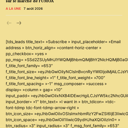
sur le marché de l’UMOA
A LA UNE
7 août 2026
[tds_leads title_text= »Subscribe » input_placeholder= »Email
address » btn_horiz_align= »content-horiz-center »
pp_checkbox= »yes »
pp_msg= »SSd2ZSUyMHJlYWQlMjBhbmQlMjBhY2NlcHQlMjB0aG
f_title_font_family= »653″
f_title_font_size= »eyJhbGwiOiIyNCIsInBvcnRyYWl0IjoiMjAiLCJ
f_title_font_line_height= »1″ f_title_font_weight= »700″
f_title_font_spacing= »-1″ msg_composer= »success »
display= »column » gap= »10″
input_padd= »eyJhbGwiOiIxNXB4IDEwcHgiLCJsYW5kc2NhcGUiO
input_border= »1″ btn_text= »I want in » btn_tdicon= »tdc-
font-tdmp tdc-font-tdmp-arrow-right »
btn_icon_size= »eyJhbGwiOiIxOSIsImxhbmRzY2FwZSI6IjE3Iiwi
btn_icon_space= »eyJhbGwiOiI1IiwicG9ydHJhaXQiOiIzIn0= »
btn_radius= »3″ input_radius= »3″ f_msg_font_family= »653″