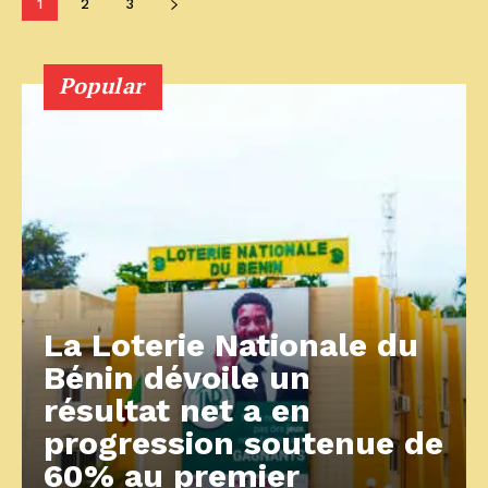
1
2
3
Popular
La Loterie Nationale du
Bénin dévoile un
résultat net a en
progression soutenue de
60% au premier