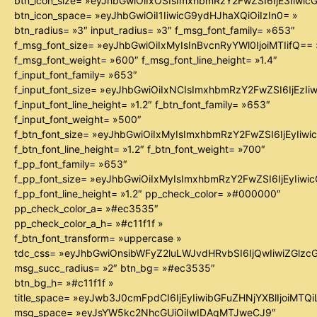
btn_icon_size= »eyJhbGwiOiIxOSIsImxhbmRzY2FwZSI6IjE3Iiwi
btn_icon_space= »eyJhbGwiOiI1IiwicG9ydHJhaXQiOiIzIn0= »
btn_radius= »3″ input_radius= »3″ f_msg_font_family= »653″
f_msg_font_size= »eyJhbGwiOiIxMyIsInBvcnRyYWl0IjoiMTIifQ== 
f_msg_font_weight= »600″ f_msg_font_line_height= »1.4″
f_input_font_family= »653″
f_input_font_size= »eyJhbGwiOiIxNCIsImxhbmRzY2FwZSI6IjEzIi
f_input_font_line_height= »1.2″ f_btn_font_family= »653″
f_input_font_weight= »500″
f_btn_font_size= »eyJhbGwiOiIxMyIsImxhbmRzY2FwZSI6IjEyIiw
f_btn_font_line_height= »1.2″ f_btn_font_weight= »700″
f_pp_font_family= »653″
f_pp_font_size= »eyJhbGwiOiIxMyIsImxhbmRzY2FwZSI6IjEyIiw
f_pp_font_line_height= »1.2″ pp_check_color= »#000000″
pp_check_color_a= »#ec3535″
pp_check_color_a_h= »#c11f1f »
f_btn_font_transform= »uppercase »
tdc_css= »eyJhbGwiOnsibWFyZ2luLWJvdHRvbSI6IjQwIiwiZGl
msg_succ_radius= »2″ btn_bg= »#ec3535″
btn_bg_h= »#c11f1f »
title_space= »eyJwb3J0cmFpdCI6IjEyIiwibGFuZHNjYXBlIjoiMTQ
msg_space= »eyJsYW5kc2NhcGUiOiIwIDAgMTJweCJ9″