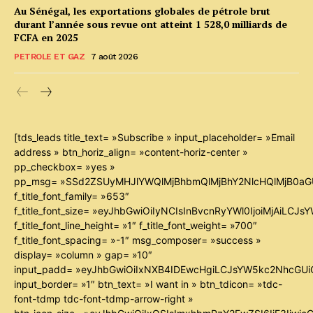
Au Sénégal, les exportations globales de pétrole brut
durant l’année sous revue ont atteint 1 528,0 milliards de
FCFA en 2025
PETROLE ET GAZ
7 août 2026
[tds_leads title_text= »Subscribe » input_placeholder= »Email
address » btn_horiz_align= »content-horiz-center »
pp_checkbox= »yes »
pp_msg= »SSd2ZSUyMHJlYWQlMjBhbmQlMjBhY2NlcHQlMjB0aG
f_title_font_family= »653″
f_title_font_size= »eyJhbGwiOiIyNCIsInBvcnRyYWl0IjoiMjAiLCJ
f_title_font_line_height= »1″ f_title_font_weight= »700″
f_title_font_spacing= »-1″ msg_composer= »success »
display= »column » gap= »10″
input_padd= »eyJhbGwiOiIxNXB4IDEwcHgiLCJsYW5kc2NhcGUiO
input_border= »1″ btn_text= »I want in » btn_tdicon= »tdc-
font-tdmp tdc-font-tdmp-arrow-right »