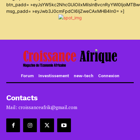
btn_padd= »eyJsYW5kc2NhcGUiOiIxMiIsInBvcnRyYWl0IjoiMTB
msg_padd= »eyJwb3J0cmFpdCI6IjZweCAxMHB4In0= »]
Forum
Investissement
new-tech
Connexion
Contacts
Mail: croissanceafrik@gmail.com