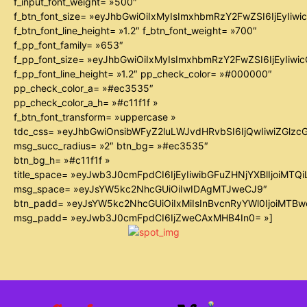
f_input_font_weight= »500″
f_btn_font_size= »eyJhbGwiOiIxMyIsImxhbmRzY2FwZSI6IjEyIiw
f_btn_font_line_height= »1.2″ f_btn_font_weight= »700″
f_pp_font_family= »653″
f_pp_font_size= »eyJhbGwiOiIxMyIsImxhbmRzY2FwZSI6IjEyIiw
f_pp_font_line_height= »1.2″ pp_check_color= »#000000″
pp_check_color_a= »#ec3535″
pp_check_color_a_h= »#c11f1f »
f_btn_font_transform= »uppercase »
tdc_css= »eyJhbGwiOnsibWFyZ2luLWJvdHRvbSI6IjQwIiwiZGl
msg_succ_radius= »2″ btn_bg= »#ec3535″
btn_bg_h= »#c11f1f »
title_space= »eyJwb3J0cmFpdCI6IjEyIiwibGFuZHNjYXBlIjoiMTQ
msg_space= »eyJsYW5kc2NhcGUiOiIwIDAgMTJweCJ9″
btn_padd= »eyJsYW5kc2NhcGUiOiIxMiIsInBvcnRyYWl0IjoiMTB
msg_padd= »eyJwb3J0cmFpdCI6IjZweCAxMHB4In0= »]