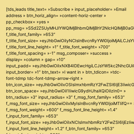
[tds_leads title_text= »Subscribe » input_placeholder= »Email
address » btn_horiz_align= »content-horiz-center »
pp_checkbox= »yes »
pp_msg= »SSd2ZSUyMHJlYWQlMjBhbmQlMjBhY2NlcHQlMjB0aG
f_title_font_family= »653″
f_title_font_size= »eyJhbGwiOiIyNCIsInBvcnRyYWl0IjoiMjAiLCJ
f_title_font_line_height= »1″ f_title_font_weight= »700″
f_title_font_spacing= »-1″ msg_composer= »success »
display= »column » gap= »10″
input_padd= »eyJhbGwiOiIxNXB4IDEwcHgiLCJsYW5kc2NhcGUiO
input_border= »1″ btn_text= »I want in » btn_tdicon= »tdc-
font-tdmp tdc-font-tdmp-arrow-right »
btn_icon_size= »eyJhbGwiOiIxOSIsImxhbmRzY2FwZSI6IjE3Iiwi
btn_icon_space= »eyJhbGwiOiI1IiwicG9ydHJhaXQiOiIzIn0= »
btn_radius= »3″ input_radius= »3″ f_msg_font_family= »653″
f_msg_font_size= »eyJhbGwiOiIxMyIsInBvcnRyYWl0IjoiMTIifQ== 
f_msg_font_weight= »600″ f_msg_font_line_height= »1.4″
f_input_font_family= »653″
f_input_font_size= »eyJhbGwiOiIxNCIsImxhbmRzY2FwZSI6IjEzIi
f_input_font_line_height= »1.2″ f_btn_font_family= »653″