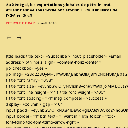
Au Sénégal, les exportations globales de pétrole brut
durant l’année sous revue ont atteint 1 528,0 milliards de
FCFA en 2025
PETROLE ET GAZ
7 août 2026
[tds_leads title_text= »Subscribe » input_placeholder= »Email
address » btn_horiz_align= »content-horiz-center »
pp_checkbox= »yes »
pp_msg= »SSd2ZSUyMHJlYWQlMjBhbmQlMjBhY2NlcHQlMjB0aG
f_title_font_family= »653″
f_title_font_size= »eyJhbGwiOiIyNCIsInBvcnRyYWl0IjoiMjAiLCJ
f_title_font_line_height= »1″ f_title_font_weight= »700″
f_title_font_spacing= »-1″ msg_composer= »success »
display= »column » gap= »10″
input_padd= »eyJhbGwiOiIxNXB4IDEwcHgiLCJsYW5kc2NhcGUiO
input_border= »1″ btn_text= »I want in » btn_tdicon= »tdc-
font-tdmp tdc-font-tdmp-arrow-right »