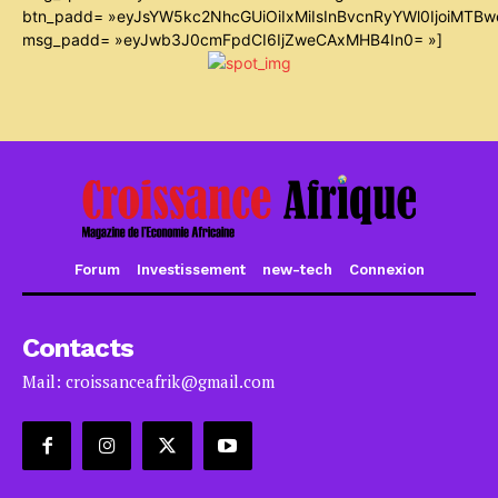
btn_padd= »eyJsYW5kc2NhcGUiOiIxMiIsInBvcnRyYWl0IjoiMTB
msg_padd= »eyJwb3J0cmFpdCI6IjZweCAxMHB4In0= »]
Forum
Investissement
new-tech
Connexion
Contacts
Mail: croissanceafrik@gmail.com