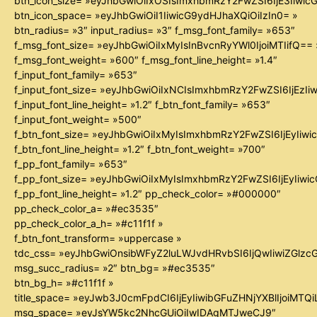
btn_icon_size= »eyJhbGwiOiIxOSIsImxhbmRzY2FwZSI6IjE3Iiwi
btn_icon_space= »eyJhbGwiOiI1IiwicG9ydHJhaXQiOiIzIn0= »
btn_radius= »3″ input_radius= »3″ f_msg_font_family= »653″
f_msg_font_size= »eyJhbGwiOiIxMyIsInBvcnRyYWl0IjoiMTIifQ== 
f_msg_font_weight= »600″ f_msg_font_line_height= »1.4″
f_input_font_family= »653″
f_input_font_size= »eyJhbGwiOiIxNCIsImxhbmRzY2FwZSI6IjEzIi
f_input_font_line_height= »1.2″ f_btn_font_family= »653″
f_input_font_weight= »500″
f_btn_font_size= »eyJhbGwiOiIxMyIsImxhbmRzY2FwZSI6IjEyIiw
f_btn_font_line_height= »1.2″ f_btn_font_weight= »700″
f_pp_font_family= »653″
f_pp_font_size= »eyJhbGwiOiIxMyIsImxhbmRzY2FwZSI6IjEyIiw
f_pp_font_line_height= »1.2″ pp_check_color= »#000000″
pp_check_color_a= »#ec3535″
pp_check_color_a_h= »#c11f1f »
f_btn_font_transform= »uppercase »
tdc_css= »eyJhbGwiOnsibWFyZ2luLWJvdHRvbSI6IjQwIiwiZGl
msg_succ_radius= »2″ btn_bg= »#ec3535″
btn_bg_h= »#c11f1f »
title_space= »eyJwb3J0cmFpdCI6IjEyIiwibGFuZHNjYXBlIjoiMTQ
msg_space= »eyJsYW5kc2NhcGUiOiIwIDAgMTJweCJ9″