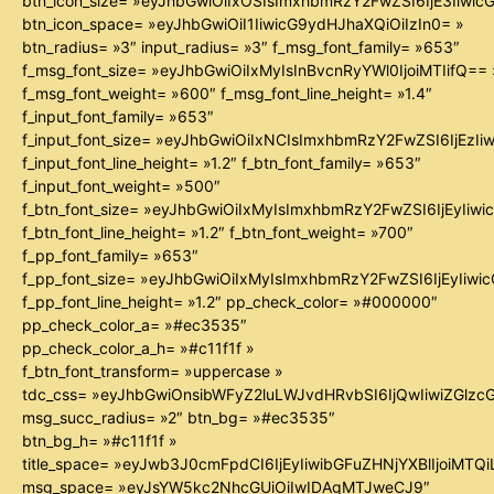
btn_icon_size= »eyJhbGwiOiIxOSIsImxhbmRzY2FwZSI6IjE3Iiwi
btn_icon_space= »eyJhbGwiOiI1IiwicG9ydHJhaXQiOiIzIn0= »
btn_radius= »3″ input_radius= »3″ f_msg_font_family= »653″
f_msg_font_size= »eyJhbGwiOiIxMyIsInBvcnRyYWl0IjoiMTIifQ== 
f_msg_font_weight= »600″ f_msg_font_line_height= »1.4″
f_input_font_family= »653″
f_input_font_size= »eyJhbGwiOiIxNCIsImxhbmRzY2FwZSI6IjEzIi
f_input_font_line_height= »1.2″ f_btn_font_family= »653″
f_input_font_weight= »500″
f_btn_font_size= »eyJhbGwiOiIxMyIsImxhbmRzY2FwZSI6IjEyIiw
f_btn_font_line_height= »1.2″ f_btn_font_weight= »700″
f_pp_font_family= »653″
f_pp_font_size= »eyJhbGwiOiIxMyIsImxhbmRzY2FwZSI6IjEyIiw
f_pp_font_line_height= »1.2″ pp_check_color= »#000000″
pp_check_color_a= »#ec3535″
pp_check_color_a_h= »#c11f1f »
f_btn_font_transform= »uppercase »
tdc_css= »eyJhbGwiOnsibWFyZ2luLWJvdHRvbSI6IjQwIiwiZGl
msg_succ_radius= »2″ btn_bg= »#ec3535″
btn_bg_h= »#c11f1f »
title_space= »eyJwb3J0cmFpdCI6IjEyIiwibGFuZHNjYXBlIjoiMTQ
msg_space= »eyJsYW5kc2NhcGUiOiIwIDAgMTJweCJ9″