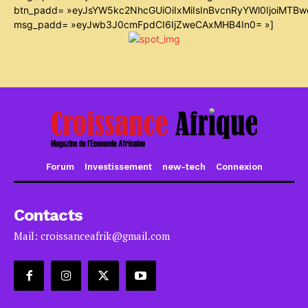
btn_padd= »eyJsYW5kc2NhcGUiOiIxMiIsInBvcnRyYWl0IjoiMTB
msg_padd= »eyJwb3J0cmFpdCI6IjZweCAxMHB4In0= »]
Forum
Investissement
new-tech
Connexion
Contacts
Mail: croissanceafrik@gmail.com