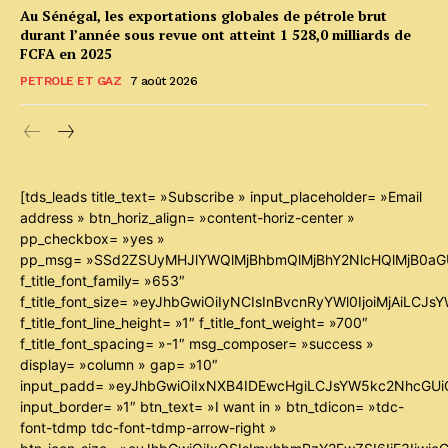
Au Sénégal, les exportations globales de pétrole brut
durant l’année sous revue ont atteint 1 528,0 milliards de
FCFA en 2025
PETROLE ET GAZ
7 août 2026
[tds_leads title_text= »Subscribe » input_placeholder= »Email
address » btn_horiz_align= »content-horiz-center »
pp_checkbox= »yes »
pp_msg= »SSd2ZSUyMHJlYWQlMjBhbmQlMjBhY2NlcHQlMjB0aG
f_title_font_family= »653″
f_title_font_size= »eyJhbGwiOiIyNCIsInBvcnRyYWl0IjoiMjAiLCJ
f_title_font_line_height= »1″ f_title_font_weight= »700″
f_title_font_spacing= »-1″ msg_composer= »success »
display= »column » gap= »10″
input_padd= »eyJhbGwiOiIxNXB4IDEwcHgiLCJsYW5kc2NhcGUiO
input_border= »1″ btn_text= »I want in » btn_tdicon= »tdc-
font-tdmp tdc-font-tdmp-arrow-right »