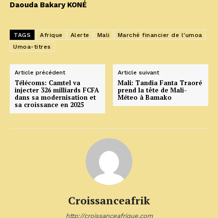
Daouda Bakary KONÉ
TAGS
Afrique
Alerte
Mali
Marché financier de l'umoa
Umoa-titres
Article précédent
Article suivant
Télécoms: Camtel va
Mali: Tandia Fanta Traoré
injecter 326 milliards FCFA
prend la tête de Mali-
dans sa modernisation et
Méteo à Bamako
sa croissance en 2025
Croissanceafrik
http://croissanceafrique.com