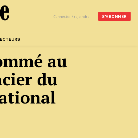
Connecter / rejoindre
S'ABONNER
ECTEURS
nommé au
ncier du
ational