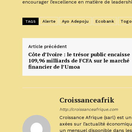
encourager l’excellence en matière de leadershi
Alerte
Ayo Adepoju
Ecobank
Togo
TAGS
Article précédent
Côte d’Ivoire : le trésor public encaisse
109,96 milliards de FCFA sur le marché
financier de l’Umoa
Croissanceafrik
http://croissanceafrique.com
Croissance Afrique (sarl) est 
axées sur l’actualité économiqu
un mensuel disponible dans les 