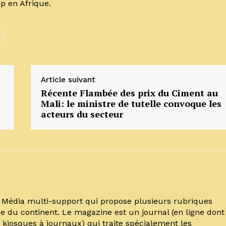
p en Afrique.
Article suivant
Récente Flambée des prix du Ciment au
Mali: le ministre de tutelle convoque les
acteurs du secteur
un Média multi-support qui propose plusieurs rubriques
e du continent. Le magazine est un journal (en ligne dont
kiosques à journaux) qui traite spécialement les