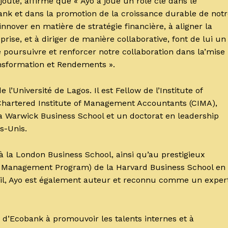
outé, affirmé que « Ayo a joué un rôle clé dans le
ank et dans la promotion de la croissance durable de not
innover en matière de stratégie financière, à aligner la
prise, et à diriger de manière collaborative, font de lui un
de poursuivre et renforcer notre collaboration dans la’mise
nsformation et Rendements ».
l’Université de Lagos. Il est Fellow de l’Institute of
Chartered Institute of Management Accountants (CIMA),
a Warwick Business School et un doctorat en leadership
s-Unis.
à la London Business School, ainsi qu’au prestigieux
anagement Program) de la Harvard Business School en
il, Ayo est également auteur et reconnu comme un exper
 d’Ecobank à promouvoir les talents internes et à