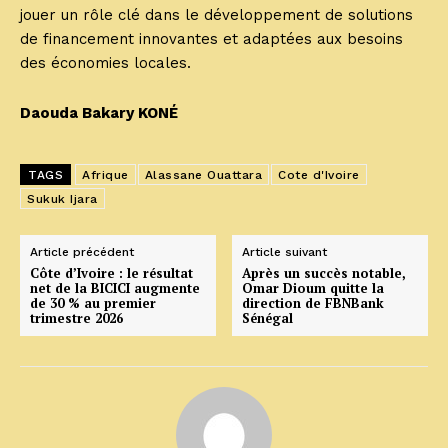
jouer un rôle clé dans le développement de solutions
de financement innovantes et adaptées aux besoins
des économies locales.
Daouda Bakary KONÉ
TAGS
Afrique
Alassane Ouattara
Cote d'Ivoire
Sukuk Ijara
Article précédent
Article suivant
Côte d’Ivoire : le résultat
Après un succès notable,
net de la BICICI augmente
Omar Dioum quitte la
de 30 % au premier
direction de FBNBank
trimestre 2026
Sénégal