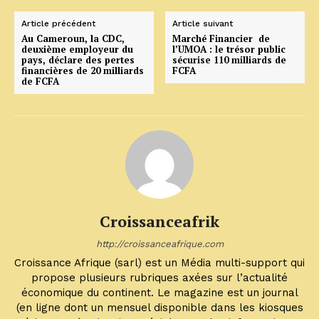
Article précédent
Article suivant
Au Cameroun, la CDC,
Marché Financier de
deuxième employeur du
l’UMOA : le trésor public
pays, déclare des pertes
sécurise 110 milliards de
financières de 20 milliards
FCFA
de FCFA
Croissanceafrik
http://croissanceafrique.com
Croissance Afrique (sarl) est un Média multi-support qui
propose plusieurs rubriques axées sur l’actualité
économique du continent. Le magazine est un journal
(en ligne dont un mensuel disponible dans les kiosques