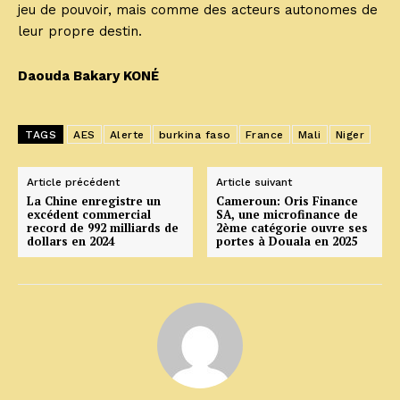
jeu de pouvoir, mais comme des acteurs autonomes de
leur propre destin.
Daouda Bakary KONÉ
TAGS
AES
Alerte
burkina faso
France
Mali
Niger
Article précédent
Article suivant
La Chine enregistre un
Cameroun: Oris Finance
excédent commercial
SA, une microfinance de
record de 992 milliards de
2ème catégorie ouvre ses
dollars en 2024
portes à Douala en 2025